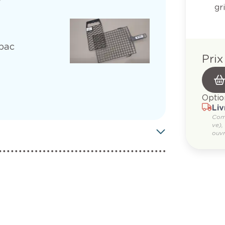
gr
 bac
Prix
Optio
Liv
Com
ve),
ouvr