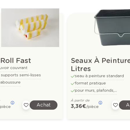
Roll Fast
Seaux À Peintur
Litres
uvoir couvrant
 supports semi-lisses
seau à peinture standard
laboussure
format pratique
pour murs, plafonds,...
e
À partir de
Achat
A
3,36 €
/pièce
/pièce