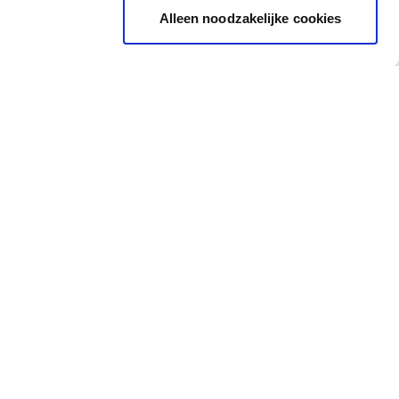
Alleen noodzakelijke cookies
Inspiration
Accès rapide
Images Inspirantes
Cheque cadeau
Outil de coloration
Carte de couleur
Toutes les couleurs
Essai couleur
Outil de coloration