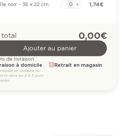
1,74 €
ille noir - 36 x 22 cm
0,00 €
 total
Ajouter au panier
ns de livraison
raison à domicile
Retrait en magasin
mandé en semaine (lu-
 livré dans les 2 à 3 jours
ables.