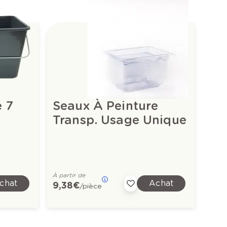
e 7
Seaux À Peinture
Transp. Usage Unique
À partir de
chat
Achat
9,38 €
/pièce