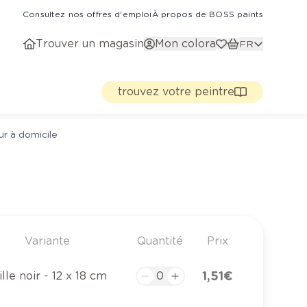
Consultez nos offres d'emploi
À propos de BOSS paints
Trouver un magasin
Mon colora
FR
trouvez votre peintre
ur à domicile
Variante
Quantité
Prix
1,51 €
ille noir - 12 x 18 cm