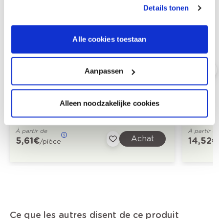
Details tonen
Alle cookies toestaan
Aanpassen
Formule Mc Neutral
Lavett
dégraissant pour supports peints
usage 
Alleen noodzakelijke cookies
idéale
surface
À partir de
À partir d
Achat
5,61 €
14,52 €
/pièce
Ce que les autres disent de ce produit