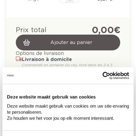
0,00 €
Prix total
Ajouter au panier
Options de livraison
Livraison à domicile
Commandé en semaine (lu-ve), livré dans les 2 à 3
jours ouvrables.
Retrait en magasin
Deze website maakt gebruik van cookies
Deze website maakt gebruik van cookies om uw site-ervaring
te personaliseren.
Produits recommandés
Zo houden we het voor jou op elk moment interessant.