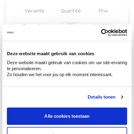
Variante
Quantité
Prix
10,33 €
3 rangées
Deze website maakt gebruik van cookies
0,00 €
Prix total
Deze website maakt gebruik van cookies om uw site-ervaring
te personaliseren.
Ajouter au panier
Zo houden we het voor jou op elk moment interessant.
Options de livraison
Livraison à domicile
Commandé en semaine (lu-ve), livré dans les 2 à 3
jours ouvrables.
Details tonen
Retrait en magasin
Alle cookies toestaan
Description du produit