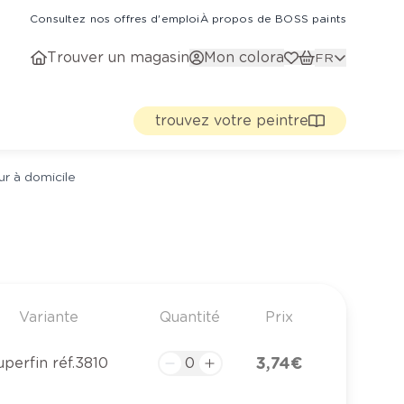
Consultez nos offres d'emploi
À propos de BOSS paints
Trouver un magasin
Mon colora
FR
trouvez votre peintre
ur à domicile
Variante
Quantité
Prix
3,74 €
uperfin réf.3810