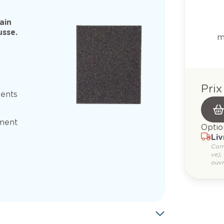
ain
sse.
m
Prix
ments
ment
Optio
Liv
Com
ve),
ouvr