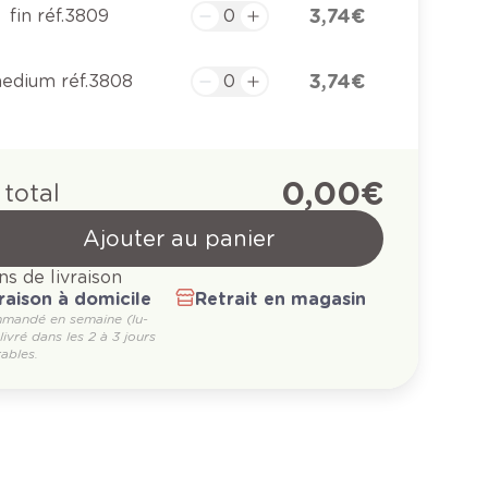
3,74 €
fin réf.3809
3,74 €
edium réf.3808
0,00 €
 total
Ajouter au panier
ns de livraison
raison à domicile
Retrait en magasin
mandé en semaine (lu-
 livré dans les 2 à 3 jours
ables.