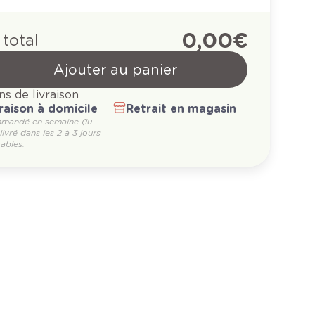
0,00 €
 total
Ajouter au panier
ns de livraison
raison à domicile
Retrait en magasin
mandé en semaine (lu-
 livré dans les 2 à 3 jours
ables.