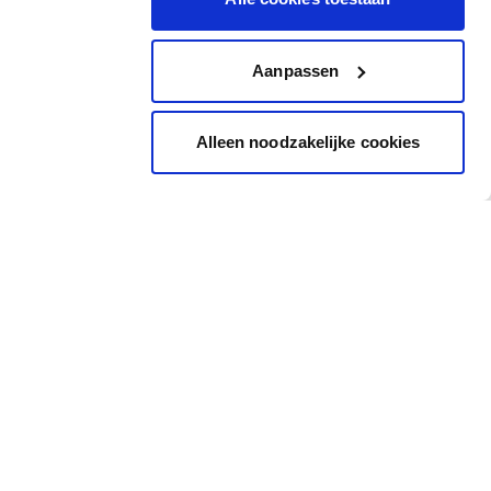
Aanpassen
Alleen noodzakelijke cookies
Inspiration
Accès rapide
Images Inspirantes
Cheque cadeau
Outil de coloration
Carte de couleur