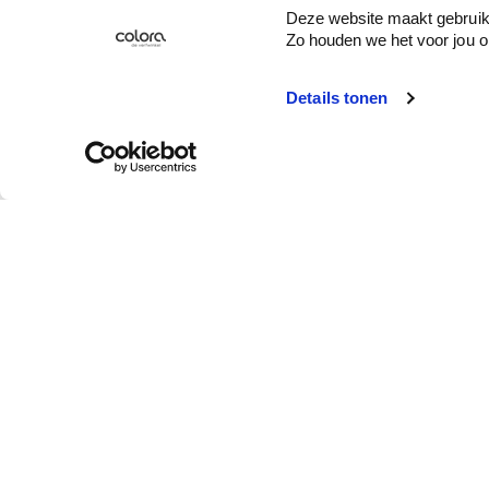
Deze website maakt gebruik 
Zo houden we het voor jou o
Details tonen
Service client
Qui est colora ?
Enlèvement en
À propos de colora
magasin
Votre magasin colora
Livraison à domicile