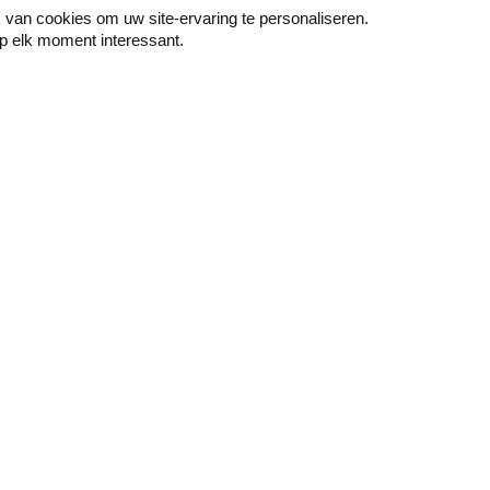
van cookies om uw site-ervaring te personaliseren.
p elk moment interessant.
Peindre
Mur & sol
Couche de fond -
Papier peint décoratif
Primer
Accessoires pour
Peinture pour murs et
tapisser