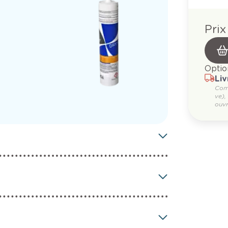
Prix
Optio
Liv
Com
ve),
ouvr