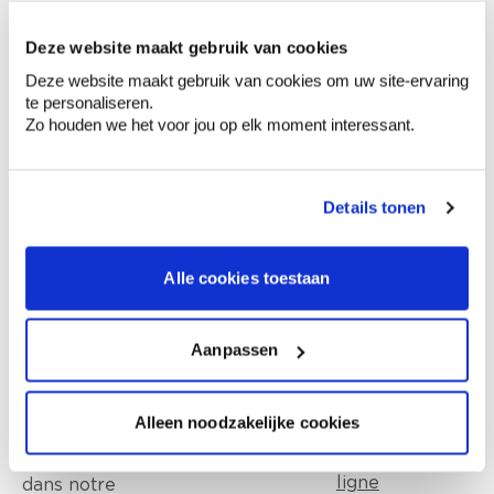
Deze website maakt gebruik van cookies
0,00 €
Deze website maakt gebruik van cookies om uw site-ervaring
Prix total
te personaliseren.
Zo houden we het voor jou op elk moment interessant.
Ajouter au panier
Options de livraison
Livraison à domicile
Details tonen
Commandé en semaine (lu-ve), livré dans les 2 à 3
jours ouvrables.
Retrait en magasin
Alle cookies toestaan
Aanpassen
Ce que les autres disent de ce produit
Alleen noodzakelijke cookies
Lisez tout sur nos avis en ligne
page avis en
ligne
dans notre