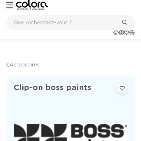
 belge BOSS paints
Marques de qualité papiers peints et sols
Accessoires
Clip-on boss paints