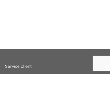
Service client
Qui est colora ?
Peindre