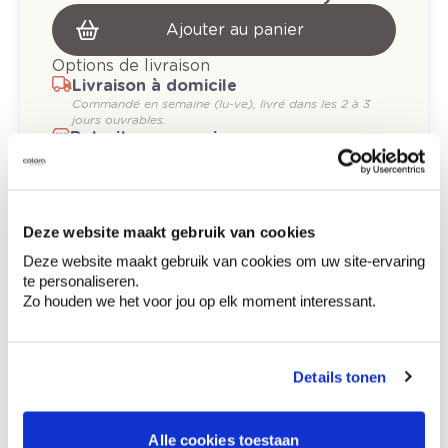
Ajouter au panier
Options de livraison
Livraison à domicile
Commandé en semaine (lu-ve), livré dans les 2 à 3
jours ouvrables.
Retrait en magasin
Description du produit
Deze website maakt gebruik van cookies
Deze website maakt gebruik van cookies om uw site-ervaring
Comment utiliser?
te personaliseren.
Zo houden we het voor jou op elk moment interessant.
Informations sur l'étiquette
Details tonen
Tenir hors de portée des enfants. Fiche de
données de sécurité disponible sur demande.,
Alle cookies toestaan
Contient mélange de: 5-chloro-2-méthyl-2H-