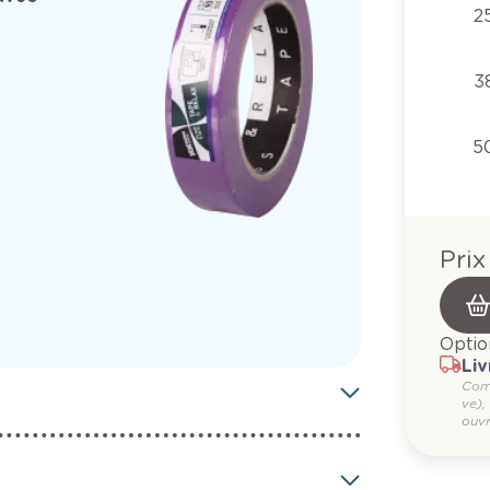
2
3
5
Prix
Optio
Liv
Com
ve),
ouvr