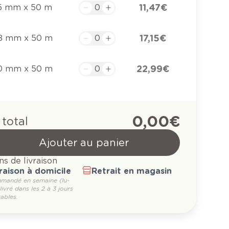
11,47 €
5 mm x 50 m
17,15 €
8 mm x 50 m
22,99 €
0 mm x 50 m
0,00 €
 total
Ajouter au panier
ns de livraison
raison à domicile
Retrait en magasin
mandé en semaine (lu-
 livré dans les 2 à 3 jours
ables.