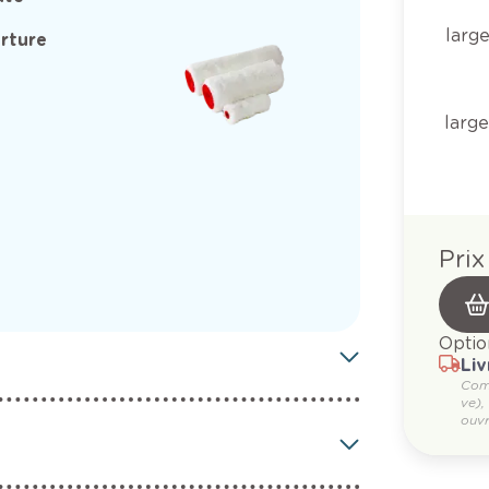
larg
rture
larg
Prix
Optio
Liv
Com
ve),
ouvr