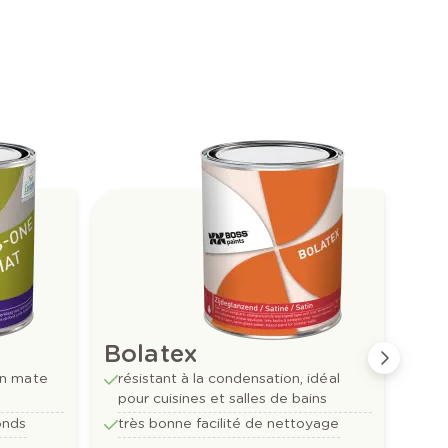
Me
Bolatex
Bo
on mate
résistant à la condensation, idéal
cou
pour cuisines et salles de bains
pou
onds
très bonne facilité de nettoyage
rés