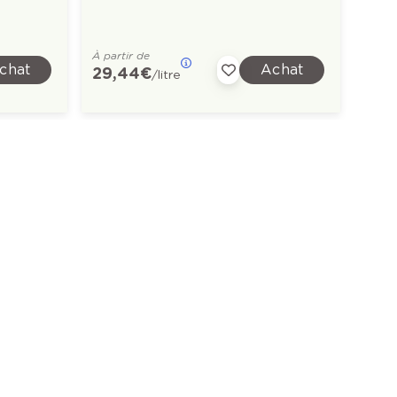
À partir de
À part
chat
Achat
29,44 €
32,7
/litre