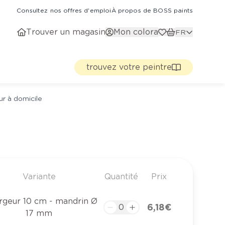
Consultez nos offres d'emploi
À propos de BOSS paints
Trouver un magasin
Mon colora
FR
trouvez votre peintre
ur à domicile
Variante
Quantité
Prix
argeur 10 cm - mandrin Ø
6,18 €
17 mm