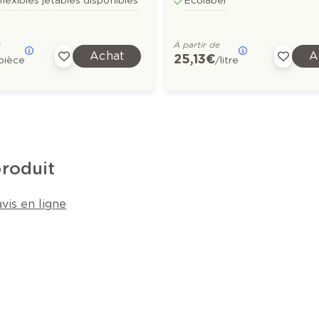
 flexibles jetables disponibles
Ecolabel
e
À partir de
Achat
A
25,13 €
pièce
/litre
produit
vis en ligne