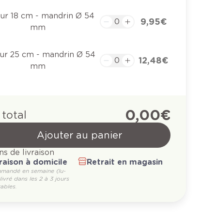
eur 18 cm - mandrin Ø 54
9,95 €
mm
eur 25 cm - mandrin Ø 54
12,48 €
mm
0,00 €
 total
Ajouter au panier
ns de livraison
raison à domicile
Retrait en magasin
mandé en semaine (lu-
 livré dans les 2 à 3 jours
ables.