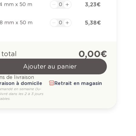
3,23 €
4 mm x 50 m
5,38 €
8 mm x 50 m
0,00 €
 total
Ajouter au panier
ns de livraison
raison à domicile
Retrait en magasin
mandé en semaine (lu-
 livré dans les 2 à 3 jours
ables.