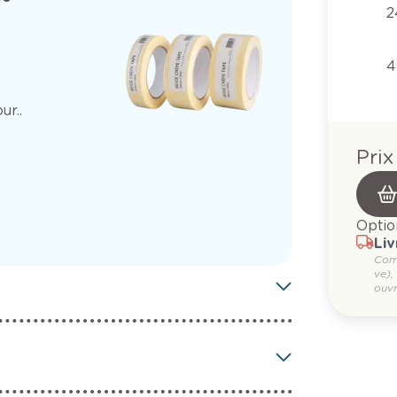
2
4
ur..
Prix
Optio
Liv
Com
ve),
ouvr