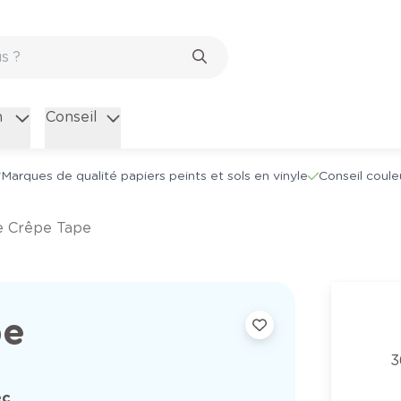
n
Conseil
Marques de qualité papiers peints et sols en vinyle
Conseil coule
ge Crêpe Tape
pe
3
ec