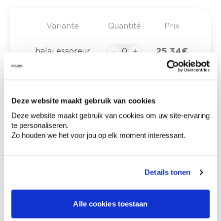
Variante
Quantité
Prix
25,34 €
balai essoreur
0,00 €
Prix total
Deze website maakt gebruik van cookies
Deze website maakt gebruik van cookies om uw site-ervaring
Ajouter au panier
te personaliseren.
Zo houden we het voor jou op elk moment interessant.
Options de livraison
Livraison à domicile
Commandé en semaine (lu-ve), livré dans les 2 à 3
jours ouvrables.
Details tonen
Retrait en magasin
Alle cookies toestaan
Description du produit