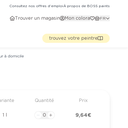
Consultez nos offres d'emploi
À propos de BOSS paints
Trouver un magasin
Mon colora
FR
trouvez votre peintre
ur à domicile
ariante
Quantité
Prix
9,64 €
1 l