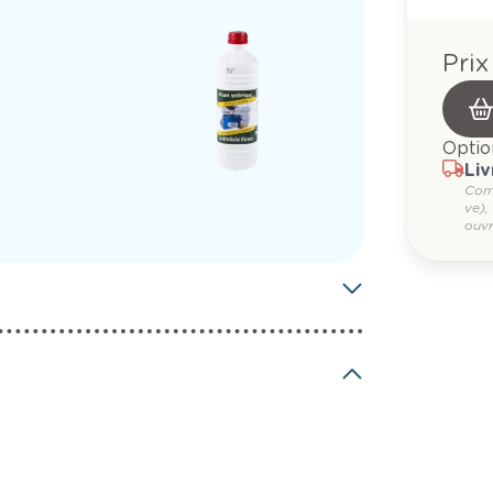
Prix
Optio
Liv
Com
ve),
ouvr