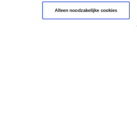
Alleen noodzakelijke cookies
Inspiration
Accès rapide
Images Inspirantes
Cheque cadeau
Outil de coloration
Carte de couleur
Toutes les couleurs
Essai couleur
Outil de coloration