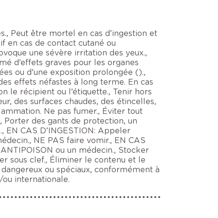
., Peut être mortel en cas d’ingestion et
cif en cas de contact cutané ou
rovoque une sévère irritation des yeux.,
sumé d’effets graves pour les organes
tées ou d’une exposition prolongée ().,
des effets néfastes à long terme. En cas
 le récipient ou l’étiquette., Tenir hors
eur, des surfaces chaudes, des étincelles,
lammation. Ne pas fumer., Éviter tout
, Porter des gants de protection, un
ge., EN CAS D’INGESTION: Appeler
ecin., NE PAS faire vomir., EN CAS
E ANTIPOISON ou un médecin., Stocker
er sous clef., Éliminer le contenu et le
ts dangereux ou spéciaux, conformément à
/ou internationale.