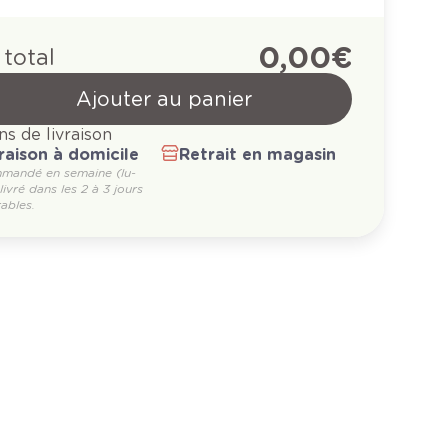
0,00 €
 total
Ajouter au panier
ns de livraison
raison à domicile
Retrait en magasin
mandé en semaine (lu-
 livré dans les 2 à 3 jours
ables.