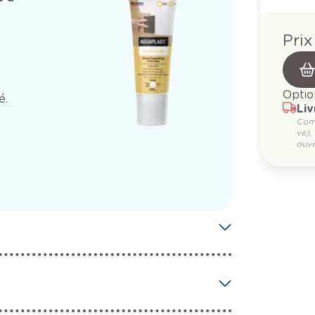
Prix
Optio
é.
Liv
Com
ve),
ouvr