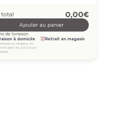
0,00 €
 total
Ajouter au panier
ns de livraison
raison à domicile
Retrait en magasin
mandé en semaine (lu-
 livré dans les 2 à 3 jours
ables.