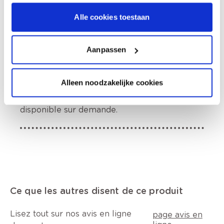
Alle cookies toestaan
Informations sur l'étiquette
Aanpassen
Contient 1,2-benzisothiazol-3(2H)-one,
mélange de: 5-chloro-2-méthyl-2H-
isothiazol-3-one et 2-méthyl-2H-isothiazol-3-
Alleen noodzakelijke cookies
one (3:1). Peut produire une réaction
allergique., Fiche de données de sécurité
disponible sur demande.
Ce que les autres disent de ce produit
Lisez tout sur nos avis en ligne
page avis en