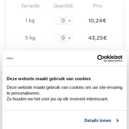
Variante
Quantité
Prix
10,24 €
1 kg
43,25 €
5 kg
0,00 €
Prix total
Deze website maakt gebruik van cookies
Ajouter au panier
Deze website maakt gebruik van cookies om uw site-ervaring
Options de livraison
te personaliseren.
Livraison à domicile
Zo houden we het voor jou op elk moment interessant.
Commandé en semaine (lu-ve), livré dans les 2 à 3
jours ouvrables.
Retrait en magasin
Details tonen
Comment utiliser?