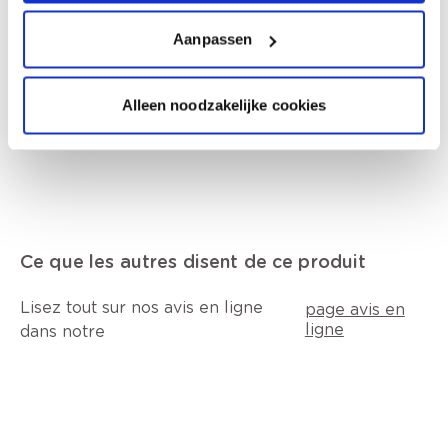
mélange de: 5-chloro-2-méthyl-2H-
isothiazol-3-one et 2-méthyl-2H-isothiazol-3-
Aanpassen
one (3:1). Peut produire une réaction
allergique., Fiche de données de sécurité
disponible sur demande.
Alleen noodzakelijke cookies
Ce que les autres disent de ce produit
Lisez tout sur nos avis en ligne
page avis en
ligne
dans notre