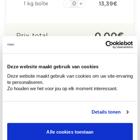
13,39 €
1 kg boîte
0,00 €
Prix total
Ajouter au panier
Options de livraison
Livraison à domicile
Deze website maakt gebruik van cookies
Commandé en semaine (lu-ve), livré dans les 2 à 3
Deze website maakt gebruik van cookies om uw site-ervaring
jours ouvrables.
te personaliseren.
Retrait en magasin
Zo houden we het voor jou op elk moment interessant.
Comment utiliser?
Details tonen
Informations sur l'étiquette
Alle cookies toestaan
Contient 1,2-benzisothiazol-3(2H)-one,