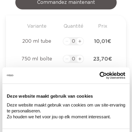
Commandez maintenant
Variante
Quantité
Prix
10,01 €
200 ml tube
23,70 €
750 ml boîte
0,00 €
Prix total
Deze website maakt gebruik van cookies
Ajouter au panier
Deze website maakt gebruik van cookies om uw site-ervaring
te personaliseren.
Options de livraison
Zo houden we het voor jou op elk moment interessant.
Livraison à domicile
Commandé en semaine (lu-ve), livré dans les 2 à 3
jours ouvrables.