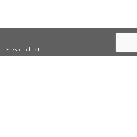
Service client
Qui est colora ?
Peindre
Mur & sol
Inspiration