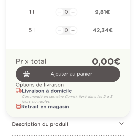
9,81 €
1 l
42,34 €
5 l
0,00 €
Prix total
Ajouter au panier
Options de livraison
Livraison à domicile
Commandé en semaine (lu-ve), livré dans les 2 à 3
jours ouvrables.
Retrait en magasin
Description du produit