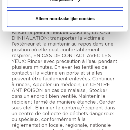
de protection, des vêtements de protection,
un équipement de protection des yeux et du
visage., EN CAS DE CONTACT AVEC LA
Alleen noodzakelijke cookies
PEAU (ou les cheveux): enlever
immédiatement les vêtements contaminés.
Rincer la peau à l’eau/se doucher., EN CAS
D’INHALATION: transporter la victime à
l’extérieur et la maintenir au repos dans une
position où elle peut confortablement
respirer., EN CAS DE CONTACT AVEC LES
YEUX: Rincer avec précaution à l’eau pendant
plusieurs minutes. Enlever les lentilles de
contact si la victime en porte et si elles
peuvent être facilement enlevées. Continuer
à rincer., Appeler un médecin, un CENTRE
ANTIPOISON en cas de malaise., Stocker
dans un endroit bien ventilé. Maintenir le
récipient fermé de manière étanche., Garder
sous clef., Éliminer le contenu/récipient dans
un centre de collecte de déchets dangereux
ou spéciaux, conformément à la
réglementation locale, régionale, nationale