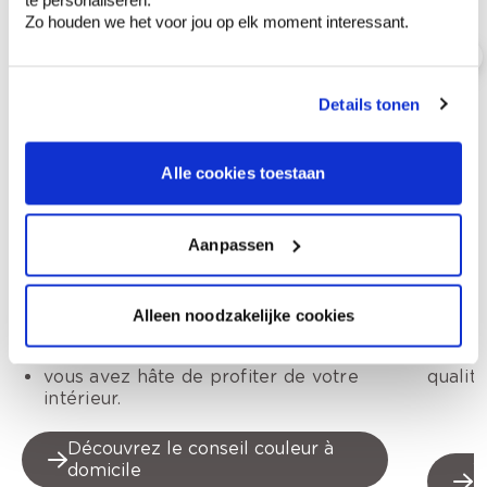
te personaliseren.
Zo houden we het voor jou op elk moment interessant.
Details tonen
Conseil couleur à domicile
Trouver 
Un conseil couleurs à domicile est faite
Nous rec
Alle cookies toestaan
pour vous parce que :
professio
vous cherchez de l'aide pour choisir
qui es
Aanpassen
parmi les nombreuses options.
de pei
vous voulez être rassuré par un
qui vo
expert.
qui es
Alleen noodzakelijke cookies
vous voulez être guidé du début à la
qualité
fin.
qui pe
vous avez hâte de profiter de votre
qualit
intérieur.
Découvrez le conseil couleur à
domicile
V