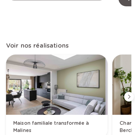
s
Voir nos réalisations
Maison familiale transformée à
Charm
Malines
Berc