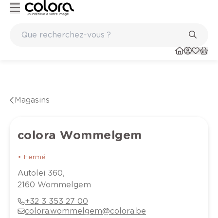
Marques de qualité papiers peints et sols en vinyle
Magasins
colora Wommelgem
•
Fermé
Autolei
360
,
2160
Wommelgem
+32 3 353 27 00
colora.wommelgem@colora.be