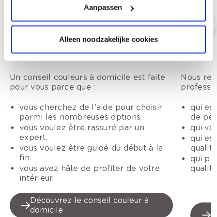
Aanpassen
Alleen noodzakelijke cookies
Conseil couleur à domicile
Trouver 
Un conseil couleurs à domicile est faite
Nous rec
pour vous parce que :
professio
vous cherchez de l'aide pour choisir
qui es
parmi les nombreuses options.
de pei
vous voulez être rassuré par un
qui vo
expert.
qui es
vous voulez être guidé du début à la
qualité
fin.
qui pe
vous avez hâte de profiter de votre
qualit
intérieur.
Découvrez le conseil couleur à
domicile
V