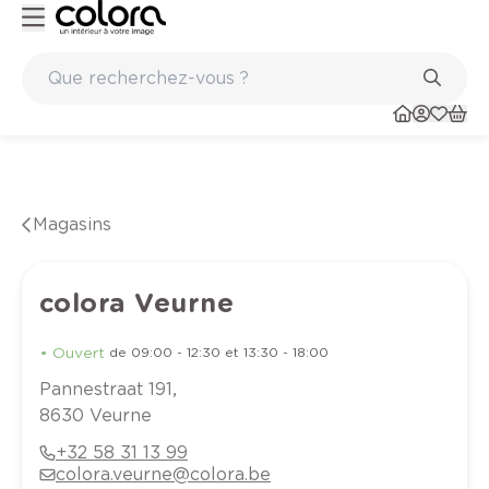
Peinture de qualité belge BOSS paints
Magasins
colora Veurne
•
Ouvert
de
09:00
-
12:30
et
13:30
-
18:00
Pannestraat
191
,
8630
Veurne
+32 58 31 13 99
colora.veurne@colora.be