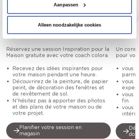
Aanpassen
Alleen noodzakelijke cookies
Inspiration pour la Maison
Conseil 
Réservez une session Inspiration pour la
Un consei
Maison gratuite avec votre coach colora.
pour vou
Recevez des idées inspirantes pour
vous c
votre maison pendant une heure.
parmi 
Découvrirez de la peinture, de papier
vous v
peint, de décoration des fenêtres et
expert
de revêtement de sol.
vous v
N'hésitez pas à apporter des photos
fin.
et des plans de votre maison ou de
vous a
votre projet.
intérie
Planifier votre session en
Déco
magasin
dom