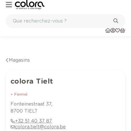
Peinture de qualité belge BOSS paints
Magasins
colora Tielt
•
Fermé
Fonteinestraat
37
,
8700
TIELT
+32 51 40 37 87
colora.tielt@colora.be