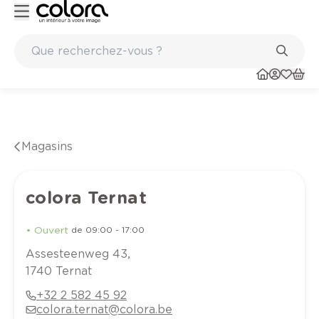
Peinture de qualité belge BOSS paints
Magasins
colora Ternat
•
Ouvert
de
09:00
-
17:00
Assesteenweg
43
,
1740
Ternat
+32 2 582 45 92
colora.ternat@colora.be