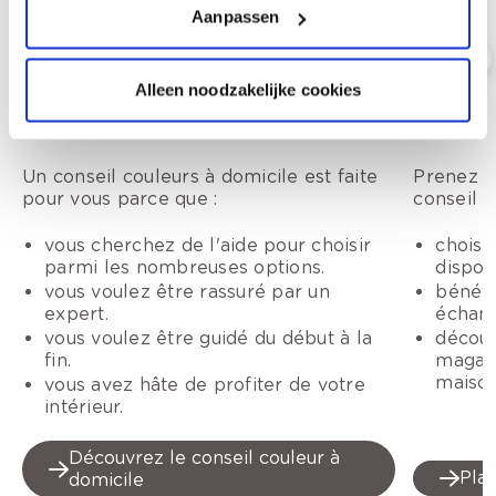
Aanpassen
Alleen noodzakelijke cookies
Conseil couleur à domicile
Conseil
Un conseil couleurs à domicile est faite
Prenez r
pour vous parce que :
conseil c
vous cherchez de l'aide pour choisir
choisi
parmi les nombreuses options.
dispon
vous voulez être rassuré par un
bénéfi
expert.
échant
vous voulez être guidé du début à la
découv
fin.
magasi
maison
vous avez hâte de profiter de votre
intérieur.
Découvrez le conseil couleur à
Plan
domicile