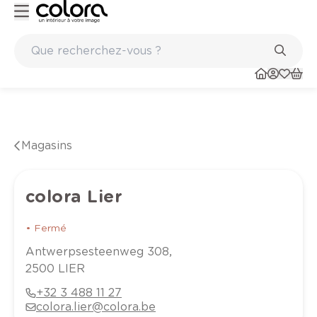
Peinture de qualité belge BOSS paints
Magasins
colora Lier
•
Fermé
Antwerpsesteenweg
308
,
2500
LIER
+32 3 488 11 27
colora.lier@colora.be