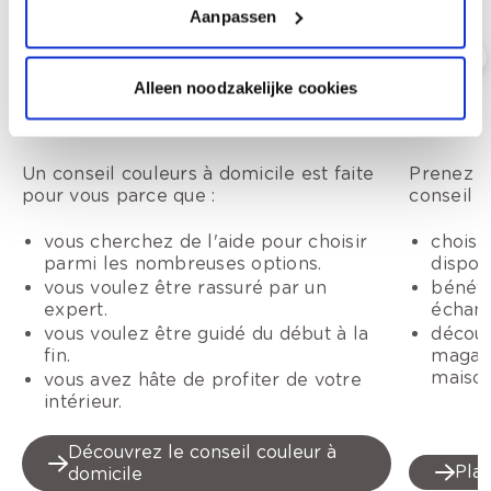
Aanpassen
Alleen noodzakelijke cookies
Conseil couleur à domicile
Conseil
Un conseil couleurs à domicile est faite
Prenez r
pour vous parce que :
conseil c
vous cherchez de l'aide pour choisir
choisi
parmi les nombreuses options.
dispon
vous voulez être rassuré par un
bénéfi
expert.
échant
vous voulez être guidé du début à la
découv
fin.
magasi
maison
vous avez hâte de profiter de votre
intérieur.
Découvrez le conseil couleur à
Plan
domicile