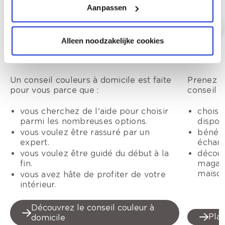
Aanpassen
Alleen noodzakelijke cookies
Conseil couleur à domicile
Conseil
Un conseil couleurs à domicile est faite
Prenez r
pour vous parce que :
conseil c
vous cherchez de l'aide pour choisir
choisi
parmi les nombreuses options.
dispon
vous voulez être rassuré par un
bénéfi
expert.
échant
vous voulez être guidé du début à la
découv
fin.
magasi
maison
vous avez hâte de profiter de votre
intérieur.
Découvrez le conseil couleur à
Plan
domicile