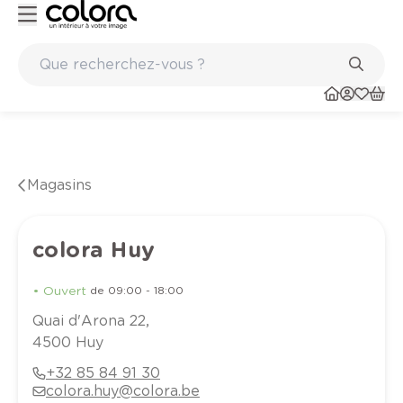
Peinture de qualité belge BOSS paints
Magasins
colora Huy
•
Ouvert
de
09:00
-
18:00
Quai d'Arona
22
,
4500
Huy
+32 85 84 91 30
colora.huy@colora.be