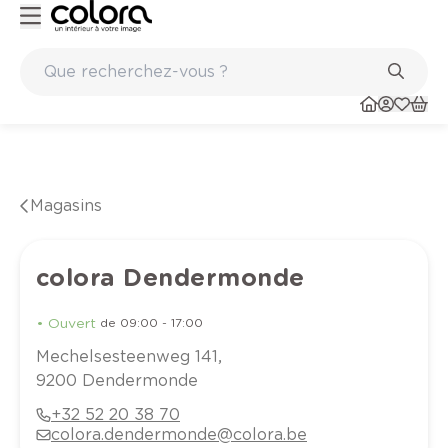
Peinture de qualité belge BOSS paints
Magasins
colora Dendermonde
•
Ouvert
de
09:00
-
17:00
Mechelsesteenweg
141
,
9200
Dendermonde
+32 52 20 38 70
colora.dendermonde@colora.be