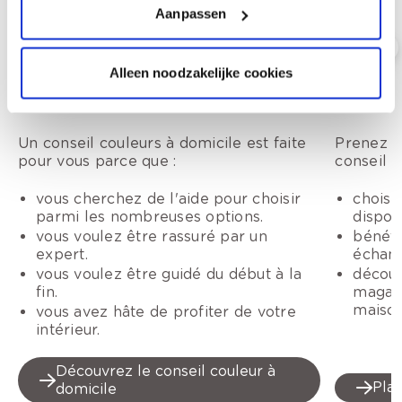
Aanpassen
Alleen noodzakelijke cookies
Conseil couleur à domicile
Conseil
Un conseil couleurs à domicile est faite
Prenez r
pour vous parce que :
conseil c
vous cherchez de l'aide pour choisir
choisi
parmi les nombreuses options.
dispon
vous voulez être rassuré par un
bénéfi
expert.
échant
vous voulez être guidé du début à la
découv
fin.
magasi
maison
vous avez hâte de profiter de votre
intérieur.
Découvrez le conseil couleur à
Plan
domicile