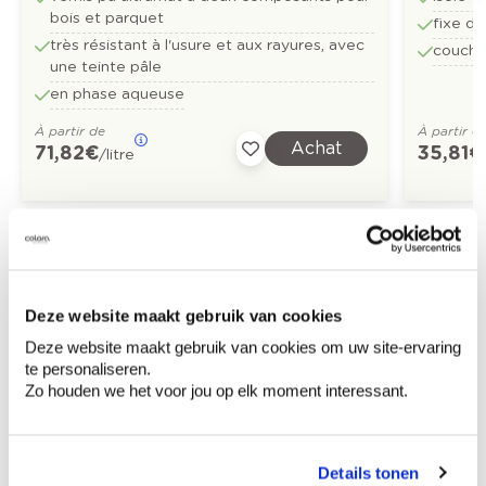
bois et parquet
fixe d
très résistant à l'usure et aux rayures, avec
couche
une teinte pâle
en phase aqueuse
À partir de
À partir d
Achat
71,82 €
35,81 €
/litre
Découvrez plus d'images d'inspiration pour:
Salle de bain
Moderne
Deze website maakt gebruik van cookies
Deze website maakt gebruik van cookies om uw site-ervaring
Off white
Vert
te personaliseren.
Zo houden we het voor jou op elk moment interessant.
Magazine Colora
Details tonen