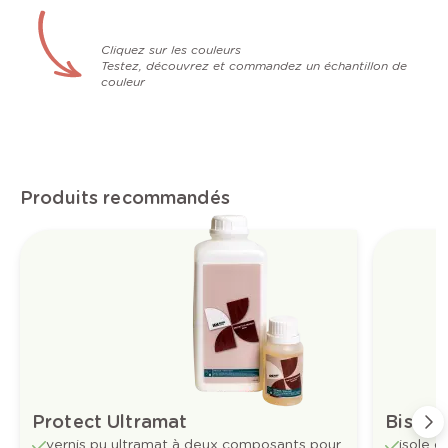
Cliquez sur les couleurs
Testez, découvrez et commandez un échantillon de
couleur
Produits recommandés
Protect Ultramat
Bisol
vernis pu ultramat à deux composants pour
isole d