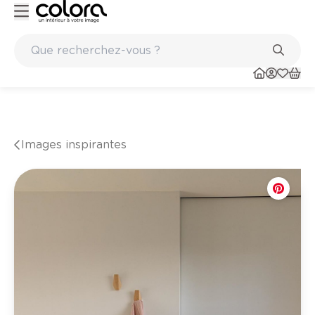
ints
Marques de qualité papiers peints et sols en vinyle
Images inspirantes