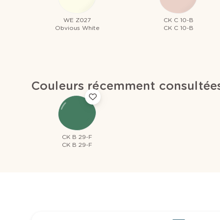
WE Z027
CK C 10-B
Obvious White
CK C 10-B
Couleurs récemment consultée
CK B 29-F
CK B 29-F