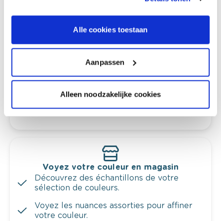
Alle cookies toestaan
Conseil couleur à domicile
Faites le tour de vos pièces avec l'expert
en couleur.
Aanpassen
Obtenez un conseil couleur en fonction de
l'éclairage et de votre mobilier.
Alleen noodzakelijke cookies
Obtenez un contrôle technologique de vos
murs.
Voyez votre couleur en magasin
Découvrez des échantillons de votre
sélection de couleurs.
Voyez les nuances assorties pour affiner
votre couleur.