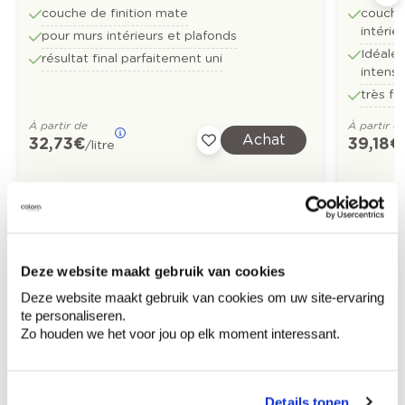
couche de finition mate
couche
intérie
pour murs intérieurs et plafonds
Idéale
résultat final parfaitement uni
intens
très fa
À partir de
À partir d
Achat
32,73 €
39,18 €
/litre
Découvrez plus d'images d'inspiration pour:
Cuisine
Living
Classique
Deze website maakt gebruik van cookies
Deze website maakt gebruik van cookies om uw site-ervaring
Off white
Gris
Violet
te personaliseren.
Zo houden we het voor jou op elk moment interessant.
Jaune
Couleurs-tendance-2025
Details tonen