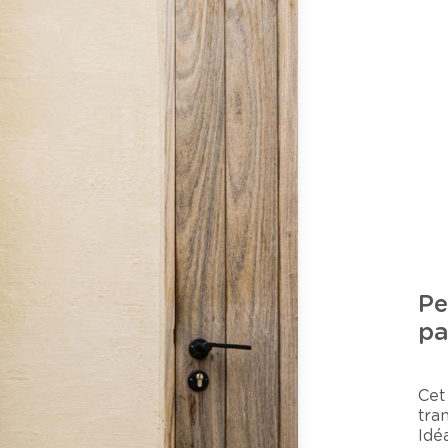
Pe
pa
Cet
tran
Idé