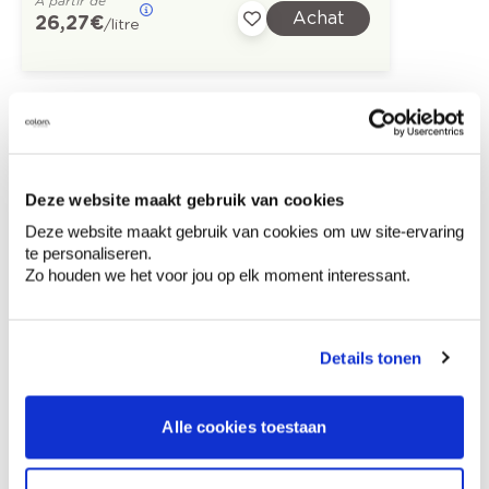
À partir de
Achat
26,27 €
/litre
Découvrez plus d'images d'inspiration pour:
Façade
Moderne
Off white
Deze website maakt gebruik van cookies
Deze website maakt gebruik van cookies om uw site-ervaring
te personaliseren.
Zo houden we het voor jou op elk moment interessant.
Conseil couleur à domicile
Faites le tour de vos pièces avec l'expert
en couleur.
Details tonen
Obtenez un conseil couleur en fonction de
l'éclairage et de votre mobilier.
Alle cookies toestaan
Obtenez un contrôle technologique de vos
murs.