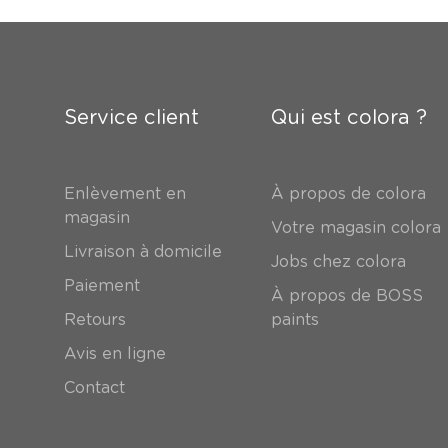
Service client
Qui est colora ?
Enlèvement en
À propos de colora
magasin
Votre magasin colora
Livraison à domicile
Jobs chez colora
Paiement
À propos de BOSS
Retours
paints
Avis en ligne
Contact