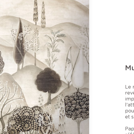
Mu
Le 
rev
imp
l'a
pou
et 
Pap