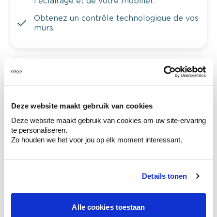
l'éclairage et de votre mobilier.
Obtenez un contrôle technologique de vos
murs.
Voyez votre couleur en magasin
Découvrez des échantillons de votre
sélection de couleurs.
Deze website maakt gebruik van cookies
Deze website maakt gebruik van cookies om uw site-ervaring
Voyez les nuances assorties pour affiner
te personaliseren.
votre couleur.
Zo houden we het voor jou op elk moment interessant.
Obtenez des conseils personnalisés sur la
combinaison de couleurs.
Details tonen
Alle cookies toestaan
Ces styles peuvent également vous plaire