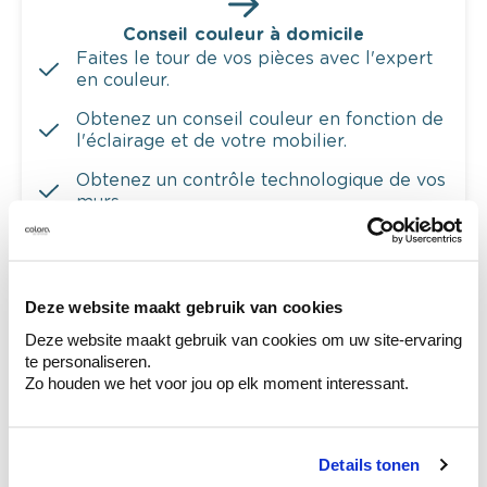
Conseil couleur à domicile
Faites le tour de vos pièces avec l'expert
en couleur.
Obtenez un conseil couleur en fonction de
l'éclairage et de votre mobilier.
Obtenez un contrôle technologique de vos
murs.
Deze website maakt gebruik van cookies
Voyez votre couleur en magasin
Deze website maakt gebruik van cookies om uw site-ervaring
Découvrez des échantillons de votre
te personaliseren.
sélection de couleurs.
Zo houden we het voor jou op elk moment interessant.
Voyez les nuances assorties pour affiner
votre couleur.
Details tonen
Obtenez des conseils personnalisés sur la