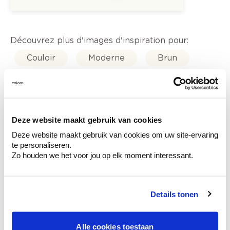
Découvrez plus d'images d'inspiration pour:
Couloir
Moderne
Brun
Orange
Puntofino - peinture granuleus
Deze website maakt gebruik van cookies
Couleurs-tendance-2025
Deze website maakt gebruik van cookies om uw site-ervaring
te personaliseren.
Zo houden we het voor jou op elk moment interessant.
Details tonen
Conseil couleur à domicile
Faites le tour de vos pièces avec l'expert
en couleur.
Alle cookies toestaan