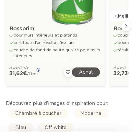
Meill
Bossprim
Bossf
pour murs intérieurs et plafonds
couche
certitude d'un résultat final uni
pour mu
couche de fond de haute qualité pour murs
résulta
intérieurs
À partir de
À partir d
Achat
31,62 €
32,73 €
/litre
Découvrez plus d'images d'inspiration pour:
Chambre à coucher
Moderne
Bleu
Off white