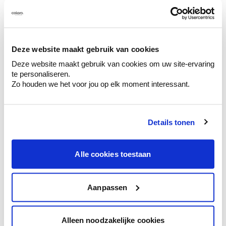
Deze website maakt gebruik van cookies
Conseil couleur à domicile
Deze website maakt gebruik van cookies om uw site-ervaring
Faites le tour de vos pièces avec l'expert
te personaliseren.
en couleur.
Zo houden we het voor jou op elk moment interessant.
Obtenez un conseil couleur en fonction de
l'éclairage et de votre mobilier.
Obtenez un contrôle technologique de vos
Details tonen
murs.
Alle cookies toestaan
Aanpassen
Voyez votre couleur en magasin
Découvrez des échantillons de votre
sélection de couleurs.
Alleen noodzakelijke cookies