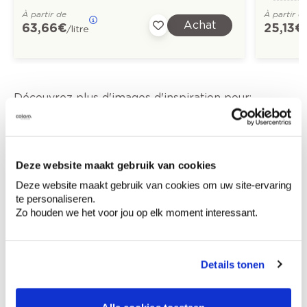
À partir de
À partir d
Achat
63,66 €
25,13 €
/litre
Découvrez plus d'images d'inspiration pour:
Chambre à coucher
Moderne
Off white
Orange
Deze website maakt gebruik van cookies
Deze website maakt gebruik van cookies om uw site-ervaring
Couleurs tendance 2022
te personaliseren.
Zo houden we het voor jou op elk moment interessant.
Details tonen
Conseil couleur à domicile
Faites le tour de vos pièces avec l'expert
en couleur.