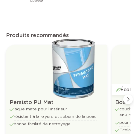
couleur
Produits recommandés
Écola
Persisto PU Mat
Boss-
laque mate pour l'intérieur
couche 
en-un
résistant à la rayure et sébum de la peau
pour mu
bonne facilité de nettoyage
Ecolab