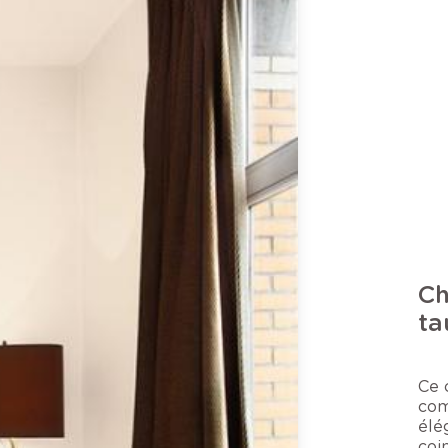
Ch
ta
Ce 
com
élé
coi