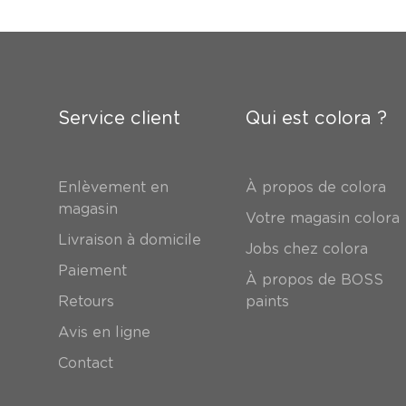
Service client
Qui est colora ?
Enlèvement en
À propos de colora
magasin
Votre magasin colora
Livraison à domicile
Jobs chez colora
Paiement
À propos de BOSS
Retours
paints
Avis en ligne
Contact