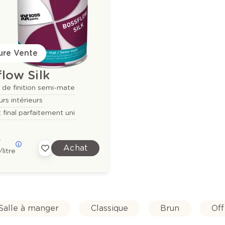
eure Vente
low Silk
de finition semi-mate
rs intérieurs
t final parfaitement uni
e
Achat
/litre
Salle à manger
Classique
Brun
Off