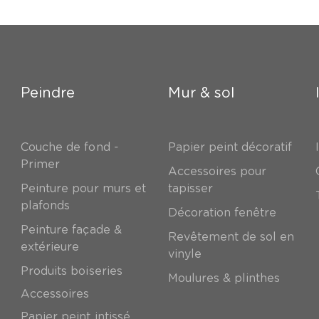
Peindre
Mur & sol
Couche de fond -
Papier peint décoratif
Primer
Accessoires pour
Peinture pour murs et
tapisser
plafonds
Décoration fenêtre
Peinture façade &
Revêtement de sol en
extérieure
vinyle
Produits boiseries
Moulures & plinthes
Accessoires
Papier peint intissé