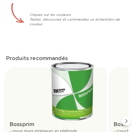
Cliquez sur les couleurs
Testez, découvrez et commandez un échantillon de
couleur
Produits recommandés
Bossprim
Bossful
pour murs intérieurs et plafonds
couche