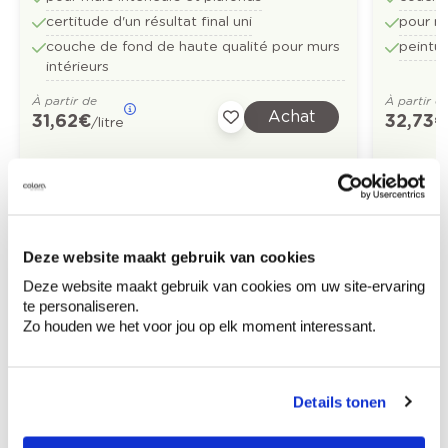
certitude d'un résultat final uni
pour mu
couche de fond de haute qualité pour murs
peintur
intérieurs
À partir de
À partir d
Achat
31,62 €
32,73 €
/litre
Découvrez plus d'images d'inspiration pour:
Living
Classique
Off white
Deze website maakt gebruik van cookies
Deze website maakt gebruik van cookies om uw site-ervaring
Brun
Arcade - peinture à effet strié
te personaliseren.
Zo houden we het voor jou op elk moment interessant.
Details tonen
Conseil couleur à domicile