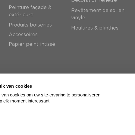
Décoration fenêtre
Peinture façade &
Revêtement de sol en
extérieure
vinyle
Produits boiseries
Moulures & plinthes
Accessoires
Papier peint intissé
ik van cookies
van cookies om uw site-ervaring te personaliseren.
p elk moment interessant.
© colora
2026