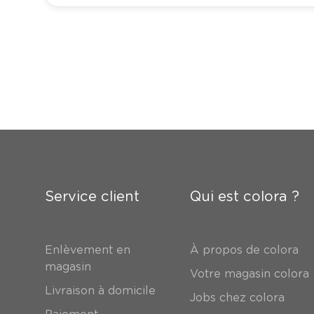
Service client
Qui est colora ?
Enlèvement en
À propos de colora
magasin
Votre magasin colora
Livraison à domicile
Jobs chez colora