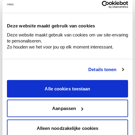
Voyez votre couleur en magasin
Découvrez des échantillons de votre
sélection de couleurs.
Deze website maakt gebruik van cookies
Voyez les nuances assorties pour affiner
votre couleur.
Deze website maakt gebruik van cookies om uw site-ervaring
te personaliseren.
Obtenez des conseils personnalisés sur la
Zo houden we het voor jou op elk moment interessant.
combinaison de couleurs.
Details tonen
Conseil couleur à domicile
Alle cookies toestaan
Faites le tour de vos pièces avec l'expert
en couleur.
Aanpassen
Obtenez un conseil couleur en fonction de
l'éclairage et de votre mobilier.
Obtenez un contrôle technologique de vos
Alleen noodzakelijke cookies
murs.