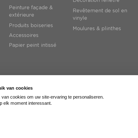
Décoration fenêtre
Peinture façade &
Revêtement de sol en
extérieure
vinyle
Produits boiseries
Moulures & plinthes
Accessoires
Papier peint intissé
ik van cookies
van cookies om uw site-ervaring te personaliseren.
p elk moment interessant.
© colora
2026