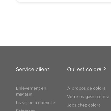
Service client
Qui est colora ?
Enlèvement en
À propos de colora
magasin
Votre magasin colora
Livraison à domicile
Jobs chez colora