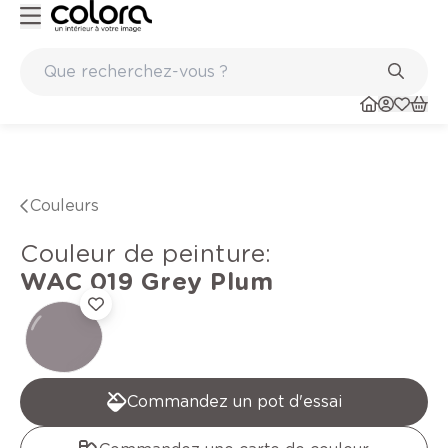
lge BOSS paints
Marques de qualité papiers peints et sols en v
Couleurs
Couleur de peinture
:
WAC 019
Grey Plum
Commandez un pot d'essai