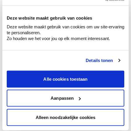
sélection de couleurs.
Voyez les nuances assorties pour affiner
Deze website maakt gebruik van cookies
votre couleur.
Deze website maakt gebruik van cookies om uw site-ervaring
Obtenez des conseils personnalisés sur la
te personaliseren.
combinaison de couleurs.
Zo houden we het voor jou op elk moment interessant.
Details tonen
Conseil couleur à domicile
Faites le tour de vos pièces avec l'expert
Alle cookies toestaan
en couleur.
Obtenez un conseil couleur en fonction de
l'éclairage et de votre mobilier.
Aanpassen
Obtenez un contrôle technologique de vos
murs.
Alleen noodzakelijke cookies