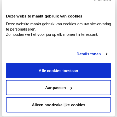
sélection de couleurs.
Voyez les nuances assorties pour affiner
Deze website maakt gebruik van cookies
votre couleur.
Deze website maakt gebruik van cookies om uw site-ervaring
Obtenez des conseils personnalisés sur la
te personaliseren.
combinaison de couleurs.
Zo houden we het voor jou op elk moment interessant.
Details tonen
Conseil couleur à domicile
Faites le tour de vos pièces avec l'expert
Alle cookies toestaan
en couleur.
Obtenez un conseil couleur en fonction de
l'éclairage et de votre mobilier.
Aanpassen
Obtenez un contrôle technologique de vos
murs.
Alleen noodzakelijke cookies