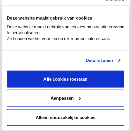
sélection de couleurs.
Voyez les nuances assorties pour affiner
Deze website maakt gebruik van cookies
votre couleur.
Deze website maakt gebruik van cookies om uw site-ervaring
Obtenez des conseils personnalisés sur la
te personaliseren.
combinaison de couleurs.
Zo houden we het voor jou op elk moment interessant.
Details tonen
Conseil couleur à domicile
Faites le tour de vos pièces avec l'expert
Alle cookies toestaan
en couleur.
Obtenez un conseil couleur en fonction de
l'éclairage et de votre mobilier.
Aanpassen
Obtenez un contrôle technologique de vos
murs.
Alleen noodzakelijke cookies