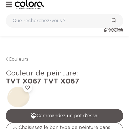
re de qualité belge BOSS paints
Marques de qualité papi
Couleurs
Couleur de peinture
:
TVT X067
TVT X067
Commandez un pot d'essai
Choisissez le bon type de peinture dans