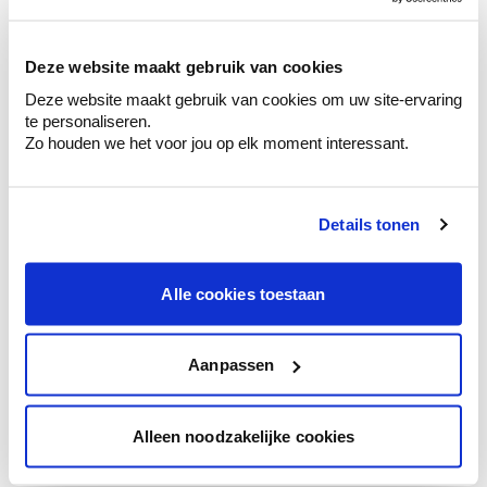
sélection de couleurs.
Voyez les nuances assorties pour affiner
Deze website maakt gebruik van cookies
votre couleur.
Deze website maakt gebruik van cookies om uw site-ervaring
Obtenez des conseils personnalisés sur la
te personaliseren.
combinaison de couleurs.
Zo houden we het voor jou op elk moment interessant.
Details tonen
Conseil couleur à domicile
Faites le tour de vos pièces avec l'expert
Alle cookies toestaan
en couleur.
Obtenez un conseil couleur en fonction de
l'éclairage et de votre mobilier.
Aanpassen
Obtenez un contrôle technologique de vos
murs.
Alleen noodzakelijke cookies