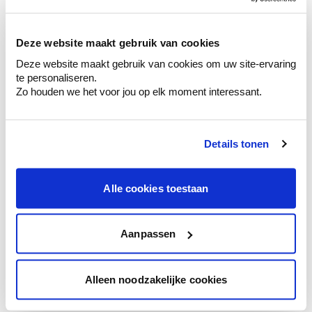
sélection de couleurs.
Voyez les nuances assorties pour affiner
Deze website maakt gebruik van cookies
votre couleur.
Deze website maakt gebruik van cookies om uw site-ervaring
Obtenez des conseils personnalisés sur la
te personaliseren.
combinaison de couleurs.
Zo houden we het voor jou op elk moment interessant.
Details tonen
Conseil couleur à domicile
Faites le tour de vos pièces avec l'expert
Alle cookies toestaan
en couleur.
Obtenez un conseil couleur en fonction de
l'éclairage et de votre mobilier.
Aanpassen
Obtenez un contrôle technologique de vos
murs.
Alleen noodzakelijke cookies