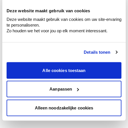
votre couleur.
Deze website maakt gebruik van cookies
Obtenez des conseils personnalisés sur la
Deze website maakt gebruik van cookies om uw site-ervaring
combinaison de couleurs.
te personaliseren.
Zo houden we het voor jou op elk moment interessant.
Details tonen
Conseil couleur à domicile
Faites le tour de vos pièces avec l'expert
en couleur.
Alle cookies toestaan
Obtenez un conseil couleur en fonction de
l'éclairage et de votre mobilier.
Aanpassen
Obtenez un contrôle technologique de vos
murs.
Alleen noodzakelijke cookies