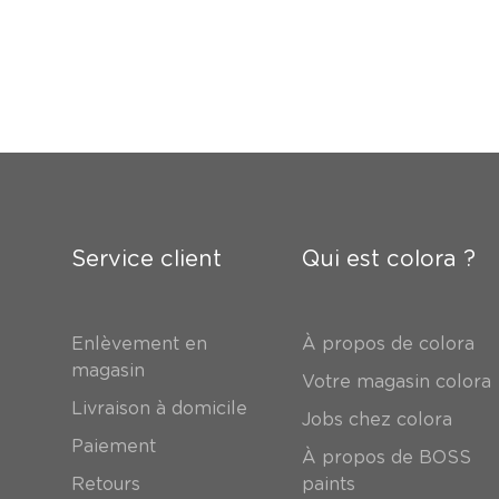
Service client
Qui est colora ?
Enlèvement en
À propos de colora
magasin
Votre magasin colora
Livraison à domicile
Jobs chez colora
Paiement
À propos de BOSS
Retours
paints