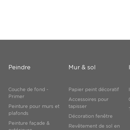
Peindre
Mur & sol
Couche de fond -
Papier peint décoratif
Primer
Accessoires pour
Peinture pour murs et
tapisser
plafonds
Décoration fenêtre
Peinture façade &
Revêtement de sol en