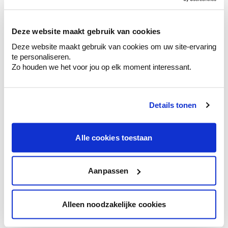
sélection de couleurs.
Voyez les nuances assorties pour affiner
Deze website maakt gebruik van cookies
votre couleur.
Deze website maakt gebruik van cookies om uw site-ervaring
Obtenez des conseils personnalisés sur la
te personaliseren.
combinaison de couleurs.
Zo houden we het voor jou op elk moment interessant.
Details tonen
Conseil couleur à domicile
Faites le tour de vos pièces avec l'expert
Alle cookies toestaan
en couleur.
Obtenez un conseil couleur en fonction de
l'éclairage et de votre mobilier.
Aanpassen
Obtenez un contrôle technologique de vos
murs.
Alleen noodzakelijke cookies