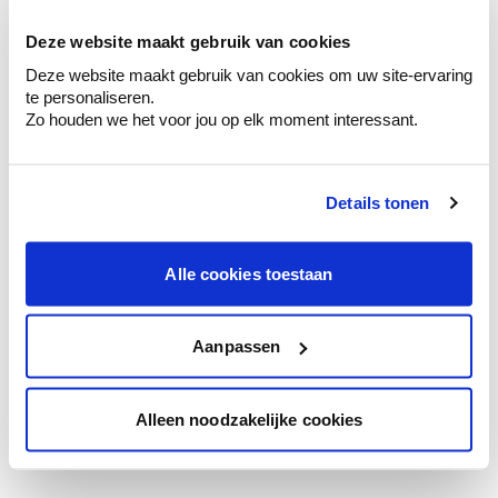
votre couleur.
Deze website maakt gebruik van cookies
Obtenez des conseils personnalisés sur la
Deze website maakt gebruik van cookies om uw site-ervaring
combinaison de couleurs.
te personaliseren.
Zo houden we het voor jou op elk moment interessant.
Details tonen
Conseil couleur à domicile
Faites le tour de vos pièces avec l'expert
en couleur.
Alle cookies toestaan
Obtenez un conseil couleur en fonction de
l'éclairage et de votre mobilier.
Aanpassen
Obtenez un contrôle technologique de vos
murs.
Alleen noodzakelijke cookies